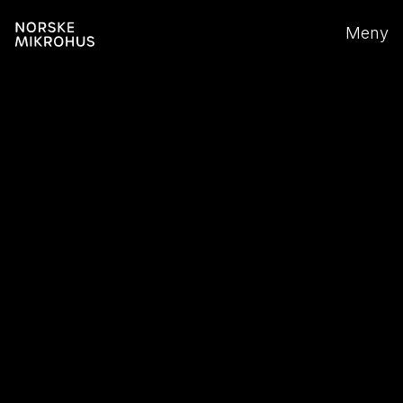
Last ned prospekt
Meny