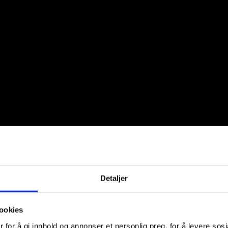
Detaljer
ookies
 for å gi innhold og annonser et personlig preg, for å levere sos