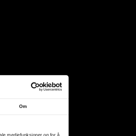
Om
iale mediefunksjoner og for å